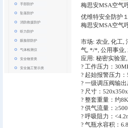
梅思安MSA空气
手部防护
坠落防护
优维特安全防护１ 201
消防救援防护
梅思安MSA空气呼
听力防护
市场: 农业, 化工,
眼脸部防护
气, */*, 公用事业
气体检测仪
应用: 秘密实验室, 
安全物资类
? 工作压力：30M
安全施工警示类
? 起始报警压力：5.
? 一级调压阀输出压
? 尺寸：520x350
? 整套重量：约8K
? 供气流量：≥500L
? 呼吸阻力：<4.2m
? 气瓶水容积：6.8