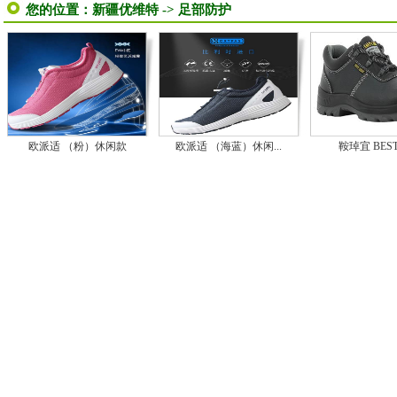
您的位置：
新疆优维特
->
足部防护
欧派适 （粉）休闲款
欧派适 （海蓝）休闲...
鞍琸宜 BESTR