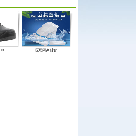
U...
医用隔离鞋套